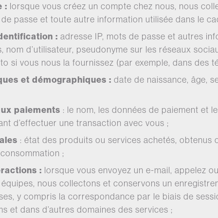
e :
lorsque vous créez un compte chez nous, nous coll
de passe et toute autre information utilisée dans le ca
entification :
adresse IP, mots de passe et autres inf
ccès, nom d’utilisateur, pseudonyme sur les réseaux soc
oto si vous nous la fournissez (par exemple, dans des t
ques et démographiques :
date de naissance, âge, sex
 aux paiements
: le nom, les données de paiement et le
nt d’effectuer une transaction avec vous ;
ales
: état des produits ou services achetés, obtenus 
e consommation ;
ractions :
lorsque vous envoyez un e-mail, appelez 
équipes, nous collectons et conservons un enregistr
es, y compris la correspondance par le biais de sessi
s et dans d’autres domaines des services ;