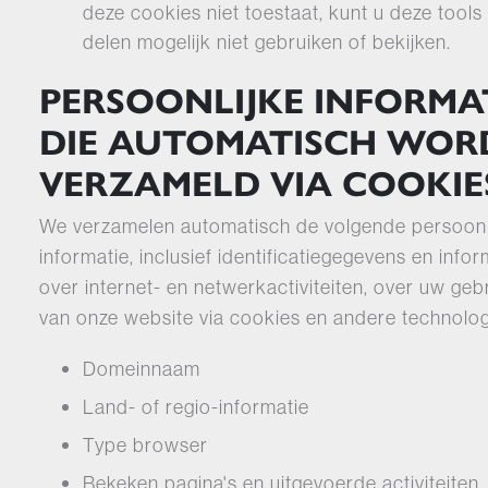
deze cookies niet toestaat, kunt u deze tools
delen mogelijk niet gebruiken of bekijken.
PERSOONLIJKE INFORMA
DIE AUTOMATISCH WOR
VERZAMELD VIA COOKIE
We verzamelen automatisch de volgende persoonl
informatie, inclusief identificatiegegevens en infor
over internet- en netwerkactiviteiten, over uw geb
van onze website via cookies en andere technolo
Domeinnaam
Land- of regio-informatie
Type browser
Bekeken pagina's en uitgevoerde activiteiten