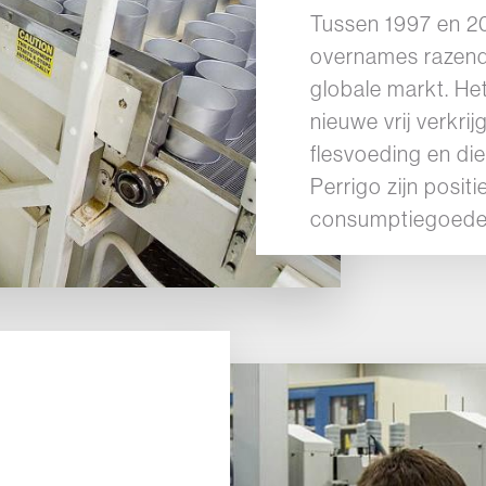
Tussen 1997 en 20
overnames razends
globale markt. He
nieuwe vrij verkri
flesvoeding en di
Perrigo zijn positi
consumptiegoede