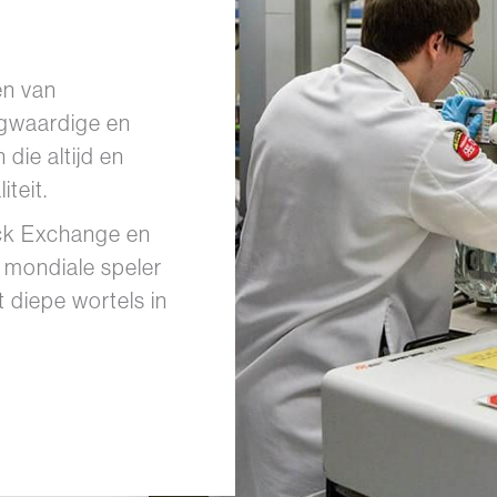
en van
gwaardige en
die altijd en
teit.
ock Exchange en
n mondiale speler
 diepe wortels in