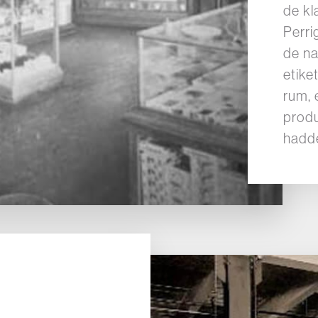
de kl
Perri
de na
etike
rum, 
produ
hadd