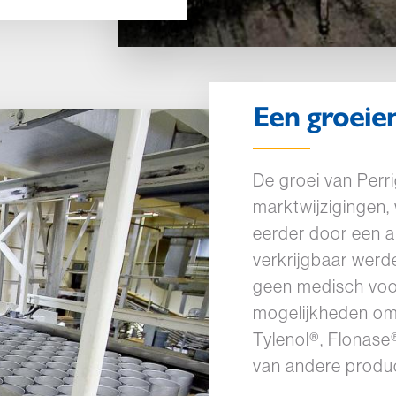
Een groeien
De groei van Perr
marktwijzigingen,
eerder door een a
verkrijgbaar wer
geen medisch voor
mogelijkheden om 
Tylenol®, Flonase®
van andere produc