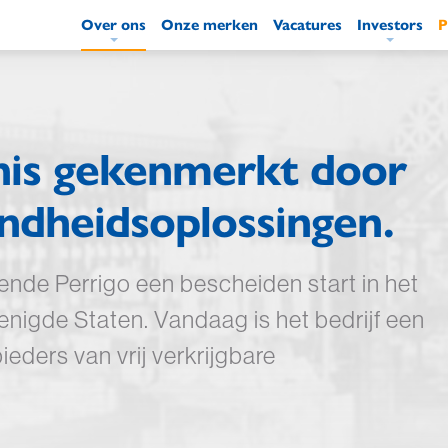
Over ons
Onze merken
Vacatures
Investors
P
Hoofdnavigatie
nis gekenmerkt door
ondheidsoplossingen.
ende Perrigo een bescheiden start in het
renigde Staten. Vandaag is het bedrijf een
ieders van vrij verkrijgbare