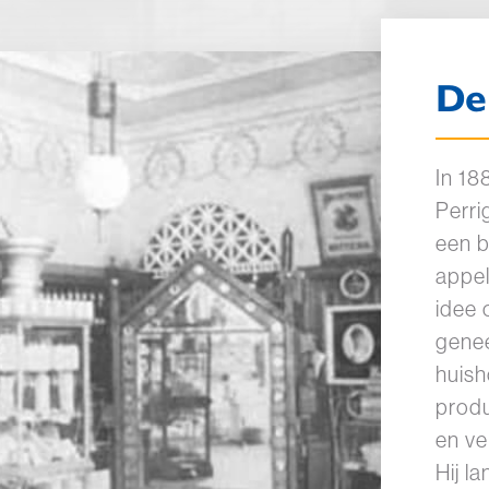
De
In 1
Perri
een b
appel
idee
gene
huish
prod
en ve
Hij l