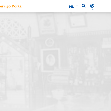
errigo Portal
NL