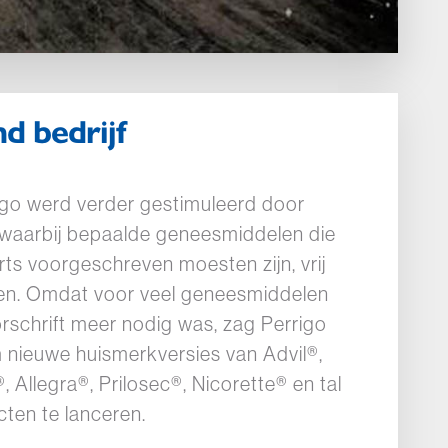
d bedrijf
igo werd verder gestimuleerd door
 waarbij bepaalde geneesmiddelen die
rts voorgeschreven moesten zijn, vrij
den. Omdat voor veel geneesmiddelen
schrift meer nodig was, zag Perrigo
nieuwe huismerkversies van Advil®,
, Allegra®, Prilosec®, Nicorette® en tal
ten te lanceren.