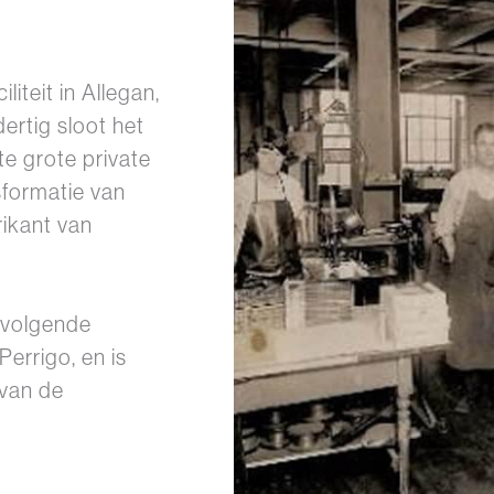
liteit in Allegan,
ertig sloot het
te grote private
nsformatie van
rikant van
 volgende
errigo, en is
 van de