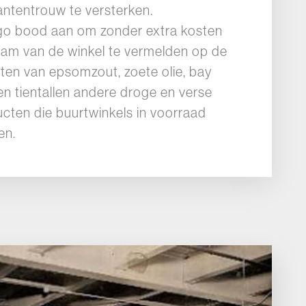
antentrouw te versterken.
go bood aan om zonder extra kosten
am van de winkel te vermelden op de
tten van epsomzout, zoete olie, bay
en tientallen andere droge en verse
cten die buurtwinkels in voorraad
en.