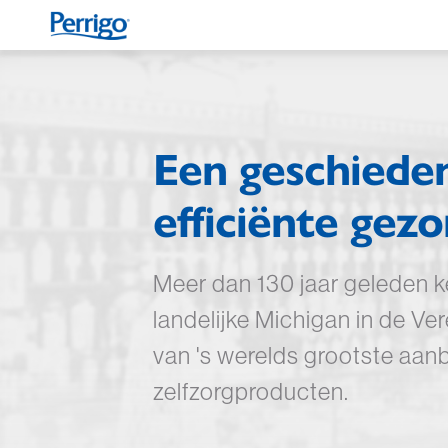
Overslaan
en
naar
de
inhoud
gaan
Een geschiede
efficiënte gez
Meer dan 130 jaar geleden k
landelijke Michigan in de Ve
van 's werelds grootste aanb
zelfzorgproducten.