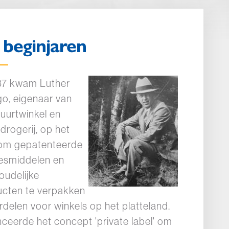
 beginjaren
887 kwam Luther
Afbeelding
go, eigenaar van
uurtwinkel en
drogerij, op het
 om gepatenteerde
esmiddelen en
oudelijke
ucten te verpakken
rdelen voor winkels op het platteland.
anceerde het concept 'private label' om